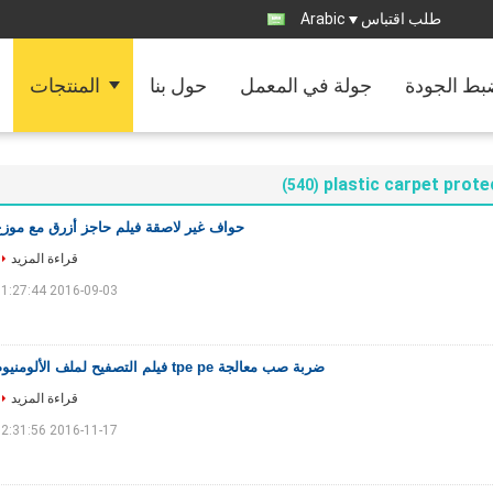
طلب اقتباس
Arabic
ط الجودة
جولة في المعمل
حول بنا
المنتجات
plastic carpet prote
(540)
حواف غير لاصقة فيلم حاجز أزرق مع موزع
قراءة المزيد
2016-09-03 11:27:44
ضربة صب معالجة tpe pe فيلم التصفيح لملف الألومنيوم
قراءة المزيد
2016-11-17 12:31:56