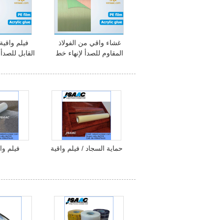
غشاء واقي من الفولاذ
فيلم واقية
المقاوم للصدأ لإنهاء خط
القابل للصدأ
الشعر (HL finish)
4 إنهاء HOT SALE
حماية السجاد / فيلم واقية
فيلم وا