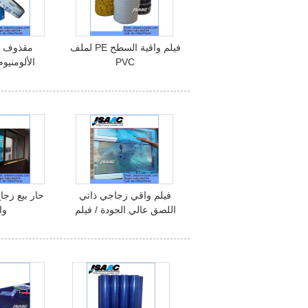
فيلم واقية السطح PE لملف
مقذوف في
PVC
الألومني
فيلم واقي زجاجي ذاتي
حار بيع زجاج
اللصق عالي الجودة / فيلم
وا
أمان / فيلم أمان