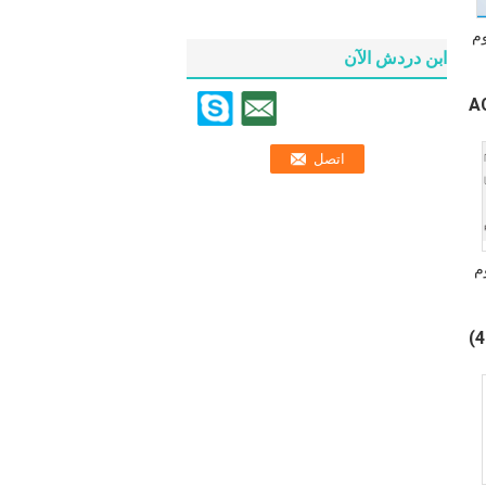
وم
ابن دردش الآن
م