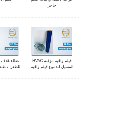
حاجز
فيلم واقية مؤقتة HVAC
غطاء غلاف 
المسيل للدموع فيلم واقية
للطعن ، طبقة
PE مع عدم وجود بقايا
من البولي إيثي
بق