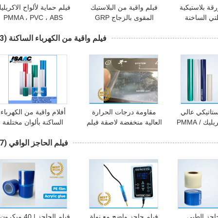
رقة بلاستيكية
فيلم واقية من البلاستيك
فيلم حماية لألواح الاكريلي
تي الساخنة
المقوى بالزجاج GRP
PMMA ، PVC ، ABS
فيلم واقية من الكهرباء الساكنة
(23)
ستاتيكي عالي
مقاومة درجات الحرارة
أفلام واقية من الكهرباء
يك / PMMA
العالية منخفضة لاصقة فيلم
الساكنة بألوان مختلفة
واقية الكهروستاتيكية
فيلم الحاجز الواقي
(27)
حاجز الطبي
فيلم حاجز واضح مع نواة
فيلم الحاجز | 40 ميكرو