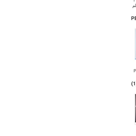
فيلم
|
لم واقية PE