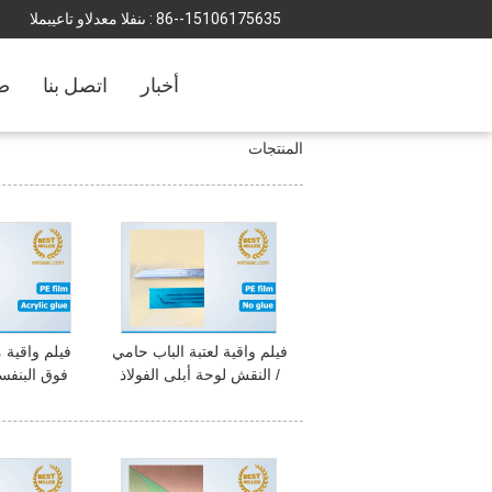
86--15106175635
المبيعات والدعم الفنى :
أخبار
اتصل بنا
ضب
المنتجات
فيلم واقية لعتبة الباب حامي
فيلم واقية 
/ النقش لوحة أبلى الفولاذ
فوق البنفسج
المقاوم للصدأ
الألومنيوم ا
الألو