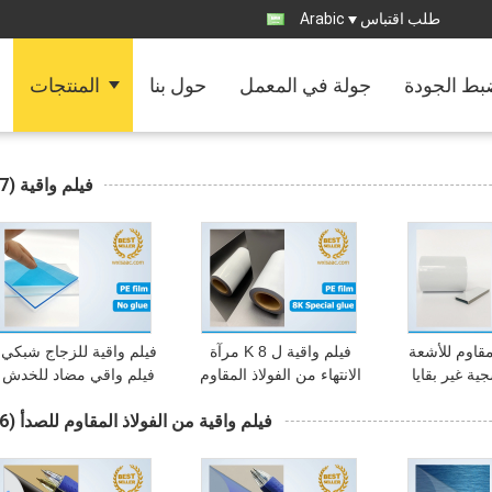
طلب اقتباس
Arabic
ط الجودة
جولة في المعمل
حول بنا
المنتجات
فيلم واقية
(27)
مقاوم للأشعة
فيلم واقية ل 8 K مرآة
فيلم واقية للزجاج شبكي 
ية غير بقايا
الانتهاء من الفولاذ المقاوم
فيلم واقي مضاد للخدش /
لملف Sahara Alu /
للصدأ
فيلم بلاستيكي ذاتي اللص
فيلم واقية من الفولاذ المقاوم للصدأ
(76)
لمبثوق / بثق
لألواح أكريليك
منيوم