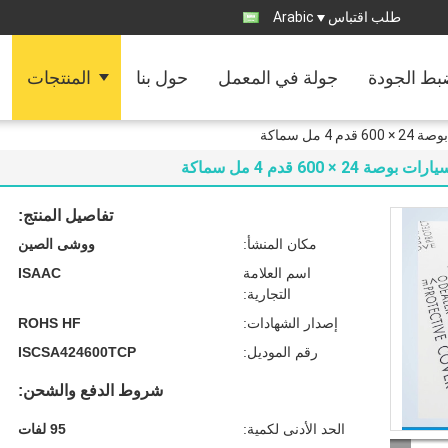
طلب اقتباس
Arabic
ط الجودة
جولة في المعمل
حول بنا
المنتجات
مل سماكة
600 قدم 4 مل سماكة
تفاصيل المنتج:
مكان المنشأ:
ووشى الصين
اسم العلامة
ISAAC
التجارية:
إصدار الشهادات:
ROHS HF
رقم الموديل:
ISCSA424600TCP
شروط الدفع والشحن:
الحد الأدنى لكمية:
95 لفات