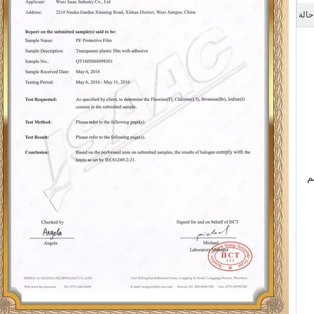
حالة
م