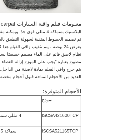
معلومات فيلم واقية السيارات carpat:
البلاستيك بسماكة 4 مللي قوي جدًا ويمكنه مقاومة ثقوب الكعب العالي.
تم تصميم الخطوط المثقبة لسهولة التطبيق باليد
بعرض 24 بوصة ، يتم تثقيب واقي الفيلم هذا كل 21 بوصة.الطول الإجمالي 600 قدم لكل لفة.
نظام لاصق قائم على الماء مصمم خصيصًا لسجاد 
مطبوع بعبارة "يجب على الموزع إزالة الغطاء ا
يتم جرح واقي الفيلم بمادة لاصقة من الداخل.
العديد من الأحجام المتاحة.قبول أحجام مخص
الأحجام المتوفرة:
نموذج
ISCSA421600TCP
4 مللي سماكة × 21 بوصة عرض × 600 قدم طويلة
ISCSA521165TCP
سماكة 5 مل × عرض 21 بوصة × طول 165 قدمًا