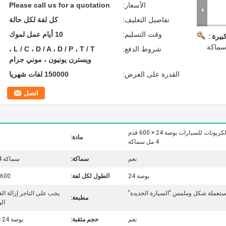
الأسعار:
Please call us for a quotation
تفاصيل التغليف:
كل لفة لكل حالة
وقت التسليم:
10 أيام عمل لموك
بيرة :
شروط الدفع:
L / C ، D / A ، D / P ، T / T ،
ويسترن يونيون ، موني جرام
القدرة على العرض:
150000 لفات شهريا
اتصل
واقي الفيلم / فيلم واقي من الكربونات للسيارات بوصة 24 × 600 قدم
مادة:
4 مل سماكة
نعم
سماكة:
سماكة 4 مل
بوصة 24
الطول لكل لفة:
600 قدم
ستعملة شكل وملمس "السيارة الجديدة"
يجب على التاجر إزالة ال
مطبعة:
ال
نعم
حجم مثقبة:
بوصة 24 × 21