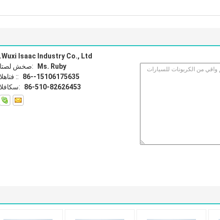
Wuxi Isaac Industry Co., Ltd.
Ms. Ruby
اتصل شخص:
86--15106175635
الهاتف ::
86-510-82626453
الفاكس: