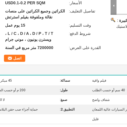
الأسعار:
USD0.1-0.2 PER SQM
تفاصيل التغليف:
الكراتين وجميع الكراتين على منصات
نقالة وملفوفة بفيلم استرتش
بيرة :
وقت التسليم:
15 يوم عمل
لاستيك
شروط الدفع:
L / C ، D / A ، D / P ، T / T ،
ويسترن يونيون ، موني جرام
القدرة على العرض:
7200000 متر مربع في السنة
اتصل
فيلم واقية
سماكة:
45 ميكرومتر
40 سم أو حسب الطلب
طول:
200 م أو حسب الطلب
شفاف واضح
صمغ:
لا ا
 السيارات عالية اللمعان
التطبيق 2:
حماية أجزاء صب حقن البلاس
قليل