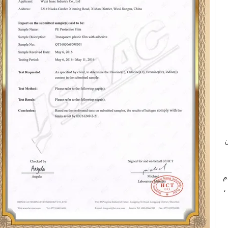
ن
دم
PMMA +.ومع ذلك ،