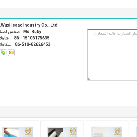
Wuxi Isaac Industry Co., Ltd.
Ms. Ruby
اتصل شخص:
86--15106175635
الهاتف ::
86-510-82626453
الفاكس: