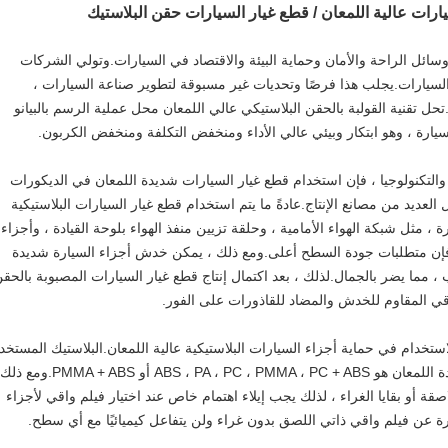
يارات عالية اللمعان / قطع غيار السيارات حقن البلاستيك
سائل الراحة والأمان وحماية البيئة والاقتصاد في السيارات.وتولي الشركات
 السيارات.يجلب هذا فرصًا وتحديات غير مسبوقة لتطوير صناعة السيارات ،
.تحل تقنية القولبة بالحقن البلاستيكي عالي اللمعان محل عملية الرسم بالبيانو
سيارة ، وهو ابتكار وبيئي عالي الأداء ومنخفض التكلفة ومنخفض الكربون.
والتكنولوجيا ، فإن استخدام قطع غيار السيارات شديدة اللمعان في الديكورات
عديد من مصانع الإنتاج.عادةً ما يتم استخدام قطع غيار السيارات البلاستيكية
 ، مثل شبكة الهواء الأمامية ، وحلقة تزيين منفذ الهواء بلوحة القيادة ، وأجزاء
ي فإن متطلبات جودة السطح أعلى.ومع ذلك ، يمكن خدش أجزاء السيارة شديدة
ب ، مما يضر بالجمال.لذلك ، بعد اكتمال إنتاج قطع غيار السيارات المصبوبة بالحق
اقي المقاوم للخدش والمضاد للقاذورات على الفور.
ISCE-S مناسب فقط للاستخدام في حماية أجزاء السيارات البلاستيكية عالية اللمعان.البلاستيك المستخ
بشكل شائع في إنتاج قطع غيار السيارات شديدة اللمعان هو ABS ، PA ، PC ، PMMA ، PC + ABS أو  ABS
قة أو بقايا الغراء ، لذلك يجب إيلاء اهتمام خاص عند اختيار فيلم واقي لأجزاء