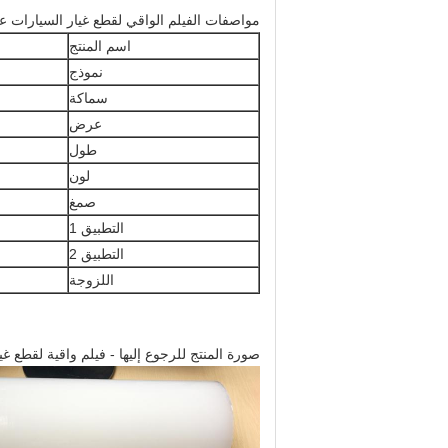
مواصفات الفيلم الواقي لقطع غيار السيارات عا
اسم المنتج
نموذج
سماكة
عرض
طول
لون
صمغ
التطبيق 1
التطبيق 2
اللزوجة
صورة المنتج للرجوع إليها - فيلم واقية لقطع غي