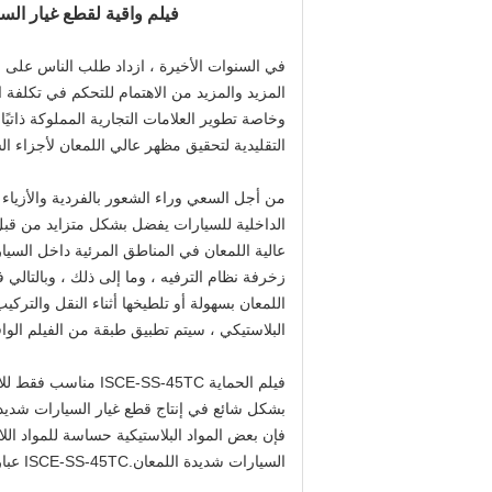
فيلم واقية لقطع غيار الس
في السنوات الأخيرة ، ازداد طلب الناس على و
المزيد والمزيد من الاهتمام للتحكم في تكلفة
وخاصة تطوير العلامات التجارية المملوكة ذاتيًا
التقليدية لتحقيق مظهر عالي اللمعان لأجزاء ال
من أجل السعي وراء الشعور بالفردية والأزياء 
الداخلية للسيارات يفضل بشكل متزايد من قبل ال
عالية اللمعان في المناطق المرئية داخل السيارة
زخرفة نظام الترفيه ، وما إلى ذلك ، وبالتال
اللمعان بسهولة أو تلطيخها أثناء النقل والتركي
البلاستيكي ، سيتم تطبيق طبقة من الفيلم الو
فيلم الحماية S-45TC
فإن بعض المواد البلاستيكية حساسة للمواد اللاص
السيارات شديدة اللمعان.ISCE-SS-45TC عبارة عن فيلم واقي ذاتي اللصق بدون غراء ولن يتفاعل كيميائيًا مع أي سطح.