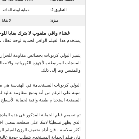
التطبيق 2:
حماية لوحة الحائط
ميزة:
لا بقايا
غشاء واقي مثقوب لا يترك بقايا للوح
يستخدم هذا الفيلم الواقي لحماية لوحة غطاء 
يتميز البولي كربونات بخصائص مقاومة للحرارة وم
المنتجات المرتبطة بالأجهزة الكهربائية والاتص
والمقبس وما إلى ذلك.
البولي كربونات المستخدمة في الهندسة هي مواد
متينة.على الرغم من أنه يتمتع بمقاومة عالية
المصنعة استخدام طبقة واقية لحماية الأسطح ا
تم تصميم فيلم الحماية المذكور في هذه الماد
الذي يظهر تشطيبًا لامعًا على سطحه.بمعنى آ
أكثر سلاسة ، فإن أداة تخفيف الوزن للفيلم الو
فإن فيلم الحماية المستخدم يتطلب جودة عالية 