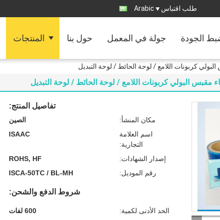
طلب اقتباس
Arabic
ط الجودة
جولة في المعمل
حول بنا
المنتجات
لبولي كربونات اللامع / لوحة الحائط / لوحة التبديل
 مقبس البولي كربونات اللامع / لوحة الحائط / لوحة التبديل
تفاصيل المنتج:
مكان المنشأ:
الصين
اسم العلامة
ISAAC
التجارية:
إصدار الشهادات:
ROHS, HF
رقم الموديل:
ISCA-50TC / BL-MH
شروط الدفع والشحن:
الحد الأدنى لكمية:
600 لفات