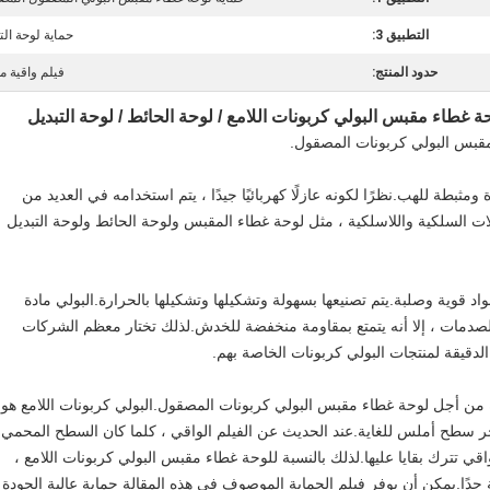
التطبيق 3:
حماية لوحة الت
حدود المنتج:
فيلم واقية م
ة غطاء مقبس البولي كربونات اللامع / لوحة الحائط / لوحة التبديل
مقبس البولي كربونات المصقول.
ثبطة للهب.نظرًا لكونه عازلًا كهربائيًا جيدًا ، يتم استخدامه في العديد من
الات السلكية واللاسلكية ، مثل لوحة غطاء المقبس ولوحة الحائط ولوحة التبديل
 قوية وصلبة.يتم تصنيعها بسهولة وتشكيلها وتشكيلها بالحرارة.البولي مادة
 للصدمات ، إلا أنه يتمتع بمقاومة منخفضة للخدش.لذلك تختار معظم الشركات
لدقيقة لمنتجات البولي كربونات الخاصة بهم.
ة من أجل لوحة غطاء مقبس البولي كربونات المصقول.البولي كربونات اللامع هو
خر سطح أملس للغاية.عند الحديث عن الفيلم الواقي ، كلما كان السطح المحمي
اقي تترك بقايا عليها.لذلك بالنسبة للوحة غطاء مقبس البولي كربونات اللامع ،
جدًا.يمكن أن يوفر فيلم الحماية الموصوف في هذه المقالة حماية عالية الجودة