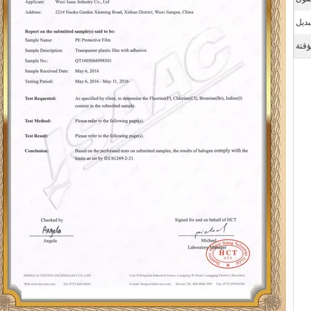
بديل
ؤقتة