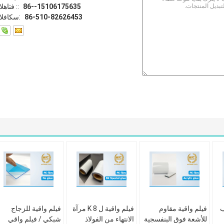
86--15106175635
الهاتف ::
86-510-82626453
الفاكس:
ب
فيلم واقية مقاوم
فيلم واقية ل 8 K مرآة
فيلم واقية للزجاج
للأشعة فوق البنفسجية
الانتهاء من الفولاذ
شبكي / فيلم واقي