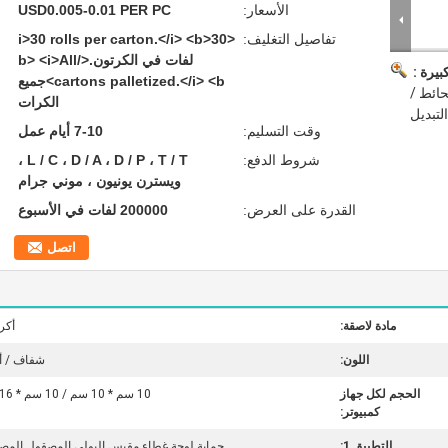
الأسعار:
USD0.005-0.01 PER PC
تفاصيل التغليف:
<i>30 rolls per carton.</i> <b>30
لفات في الكرتون.</b> <i>All
بيرة :
cartons palletized.</i> <b>جميع
حائط /
الكرات
لتبديل
وقت التسليم:
7-10 أيام عمل
شروط الدفع:
L / C ، D / A ، D / P ، T / T ،
ويسترن يونيون ، موني جرام
القدرة على العرض:
200000 لفات في الأسبوع
اتصل
مادة لاصقة:
أكر
اللون:
شفاف / أ
الحجم لكل جهاز
10 سم * 10 سم / 10 سم * 16 سم
كمبيوتر:
التطبيق 1:
حماية لوحة غطاء مقبس البولي المصقول المص