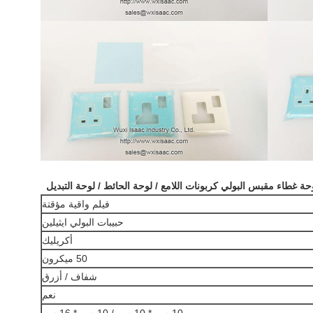
ة غطاء مقبس البولي كربونات اللامع / لوحة الحائط / لوحة التبديل
فيلم واقية مؤقتة
حبيبات البولي ايثيلين
أكريليك
50 ميكرون
شفاف / أزرق
نعم