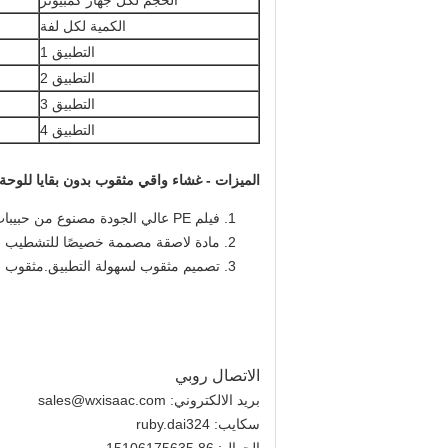
الحجم لكل جهاز كمبيوتر
الكمية لكل لفة
التطبيق 1
التطبيق 2
التطبيق 3
التطبيق 4
الميزات - غشاء واقي مثقوب بدون بقايا للوحة 
فيلم PE عالي الجودة مصنوع من حبيبات البولي إيثيلين النقية بنسبة 100٪ من SINOPEC.
مادة لاصقة مصممة خصيصًا للتشطيب ال
تصميم مثقوب لسهولة التطبيق.مثقوب 
الاتصال روبي
بريد الالكتروني:
sales@wxisaac.com
سكايب: ruby.dai324