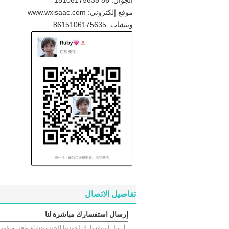
الجوال: 86 15106175635
موقع إلكتروني:
www.wxisaac.com
ويتشات: 8615106175635
تفاصيل الاتصال
إرسال استفسارك مباشرة لنا