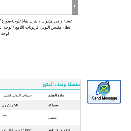
غشاء واقي مثقوب لا يترك بقايا للوحة
صورة ك
غطاء مقبس البولي كربونات اللامع / لوحة ال
لوحة ا
مفصلة وصف المنتج
مادة الفيلم:
حبيبات البولي ايثيلين
سماكة:
50 ميكرون
نعم
مثقب:
الكمية لكل لفة:
1000 قطعة لكل لفة