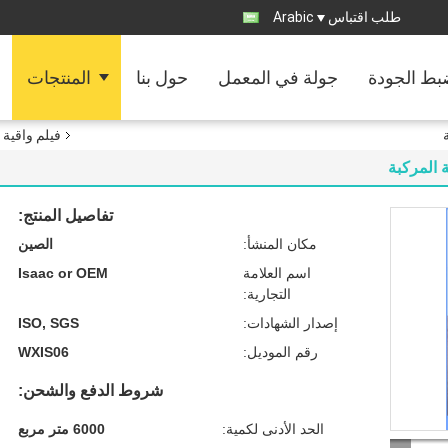
طلب اقتباس
Arabic
ط الجودة
جولة في المعمل
حول بنا
المنتجات
فيلم واقية ل
تفاصيل المنتج:
مكان المنشأ:
الصين
اسم العلامة
Isaac or OEM
التجارية:
إصدار الشهادات:
ISO, SGS
رقم الموديل:
WXIS06
شروط الدفع والشحن:
الحد الأدنى لكمية:
6000 متر مربع