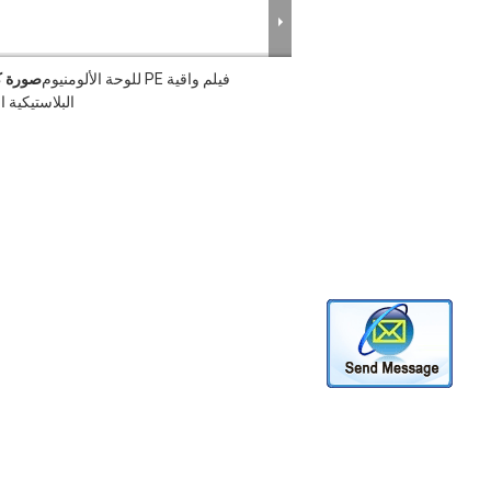
فيلم واقية PE للوحة الألومنيوم
صورة ك
البلاستيكية ا