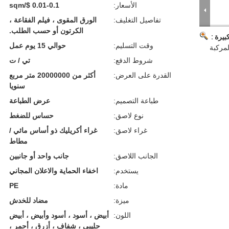
الأسعار:
0.01-0.1 $/sqm
تفاصيل التغليف:
الورق المقوى ، فيلم الفقاعة ،
الكرتون أو حسب الطلب.
بيرة :
وقت التسليم:
حوالي 15 يوم عمل
لمركبة
شروط الدفع:
تي / ت
القدرة على العرض:
أكثر من 20000000 متر مربع
سنويا
طباعة التصميم:
عرض الطباعة
نوع لاصق:
حساس للضغط
غراء لاصق:
غراء أكريليك ذو أساس مائي /
مطاط
الجانب اللاصق:
جانب واحد أو جانبين
يستخدم:
اخفاء الحماية والاعلان المجاني
مادة:
PE
ميزة:
مضاد للخدش
اللون:
أبيض ، أسود ، أسود وأبيض ، أبيض
حليبي ، شفاف ، أزرق ، أحمر ،