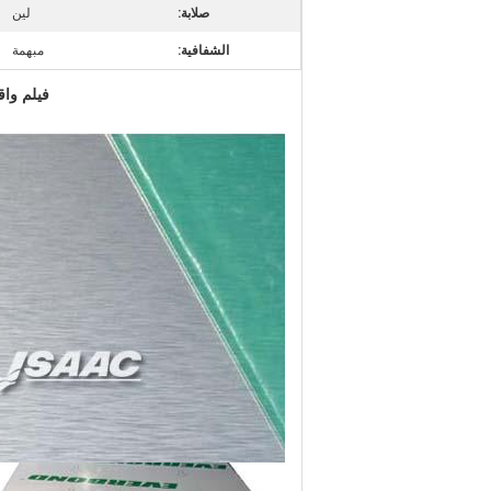
صلابة:
لين
الشفافية:
مبهمة
فيلم واقية PE للوحة الألومنيوم البلا