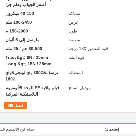
أصفر الجواب وهلم جرا
سماكة:
40-150 ميكرون
عرض:
100-2450 ملم
طول:
150-2000 م
مطبعة:
ما يصل إلى 5 ألوان
قوة التقشير 180 درجة:
80-500 جم / 25 ملم
قوة الشد:
Trasv&gt; 8N / 25mm
Longi&gt; 15N / 25mm
استطالة:
ترسف&gt; 300٪ لونجي&gt;
180٪
موديل المنتج:
فيلم واقية PE للوحة الألومنيوم
البلاستيكية المركبة
اتصل
إستعمال:
حماية لوح الألمنيوم ال