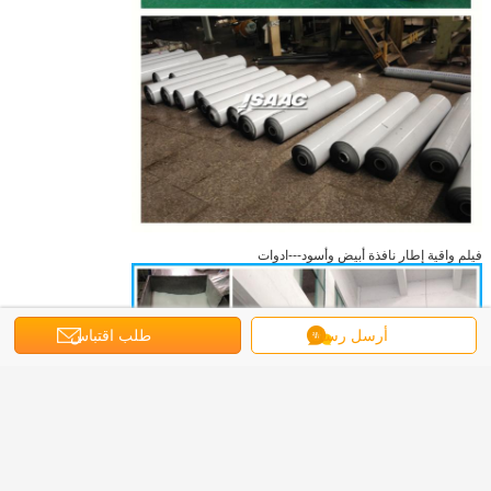
فيلم واقية إطار نافذة أبيض وأسود
---ادوات
أرسل رسالة
طلب اقتباس