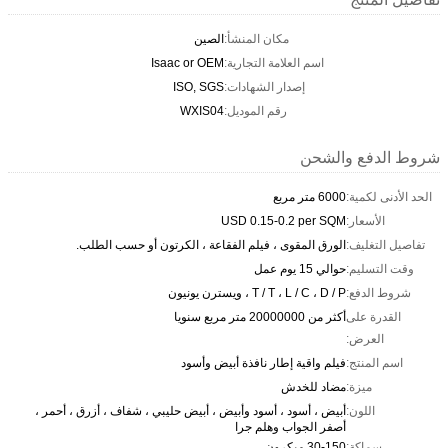
مكان المنشأ:
الصين
اسم العلامة التجارية:
Isaac or OEM
إصدار الشهادات:
ISO, SGS
رقم الموديل:
WXIS04
شروط الدفع والشحن
الحد الأدنى لكمية:
6000 متر مربع
الأسعار:
USD 0.15-0.2 per SQM
تفاصيل التغليف:
الورق المقوى ، فيلم الفقاعة ، الكرتون أو حسب الطلب.
وقت التسليم:
حوالي 15 يوم عمل
شروط الدفع:
T / T ، L / C ، D / P ، ويسترن يونيون
القدرة على
أكثر من 20000000 متر مربع سنويا
العرض:
اسم المنتج:
فيلم واقية إطار نافذة أبيض وأسود
ميزة:
مضاد للخدش
اللون:
أبيض ، أسود ، أسود وأبيض ، أبيض حليبي ، شفاف ، أزرق ، أحمر ،
أصفر الجواب وهلم جرا
سماكة:
30-150 ميكرون