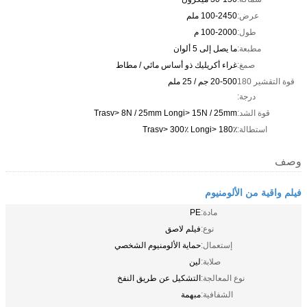
عرض:
100-2450 ملم
طول:
100-2000 م
مطبعة:
ما يصل إلى 5 ألوان
صمغ:
غراء أكريليك ذو أساس مائي / مطاط
قوة التقشير 180
20-500 جم / 25 ملم
درجة:
قوة الشد:
Trasv> 8N / 25mm Longi> 15N / 25mm
استطالة:
Trasv> 300٪ Longi> 180٪
وصف
فيلم واقية من الألومنيوم
مادة:
PE
نوع:
فيلم لاصق
إستعمال:
حماية الألومنيوم الشخصي
صلابة:
لين
نوع المعالجة:
التشكيل عن طريق النفخ
الشفافية:
مبهمة