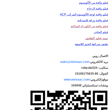
فيلم واقية من الألومنيوم
فيلم واقية الزجاج
فيلم واقية لوحة الألومنيوم المركب ACP
فيلم واقية ورقة بلاستيكية
فيلم واقية من الكهرباء الساكنة
فيلم الحاجز
تمتد فيلم التغليف
تغليف شرائط الختم اللاصقة
الاتصال روبي
بريد الالكتروني:
sales@wxisaac.com
سكايب: ruby.dai324
الجوال: 86-15106175635
موقع إلكتروني:
www.wxisaac.com
ويتشات:
سنكسياوكي 104049