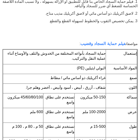
1. فيلم حماية السجاد الخاص بنا قابل للتطبيق أو الإزالة بسهولة ، ولا تسبب المادة اللاصقة
الحساسة للضغط أي ضرر للسجاد وأليافه.
2. لاصق أكريليك ذو أساس مائي أو لاصق أكريليك مذيب متاح.
3. يمكن تخصيص الثقوب والخطوط لسهولة القطع والقطع.
فيلم حماية السجاد وقضيب
مواصفات
:
إستعمال
حماية السجاد بأنواعه المختلفة من الخدوش والتلف والأوساخ أثناء
عملية النقل والتركيب.
المواد الأساسية
البولي ايثيلين (PE)
صمغ
غراء أكريليك ذو أساس مائي / مطاط
اللون
شفاف ، أزرق ، أبيض ، أسود وأبيض ، أخضر وهلم جرا.
سماكة
50-150 ميكرون
تستخدم على نطاق
45/60/80/100 ميكرون
واسع
عرض
100-2000 ملم
تستخدم على نطاق
600 ملم
واسع
طول
15-500 م
تستخدم على نطاق
50 م ، 80 م ، 100 م
واسع