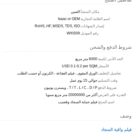
مكان المنشأ:
الصين
اسم العلامة التجارية:
Isaac or OEM
إصدار الشهادات:
RoHS, HF, MSDS, TDS, ISO
رقم الموديل:
WXIS09
شروط الدفع والشحن
الحد الأدنى لكمية:
6000 متر مربع
الأسعار:
USD 0.1-0.2 per SQM
تفاصيل التغليف:
الورق المقوى ، فيلم الفقاعة ، الكرتون أو حسب الطلب.
وقت التسليم:
حوالي 15 يوم عمل
شروط الدفع:
T / T ، L / C ، D / P ، ويسترن يونيون
القدرة على العرض:
أكثر من 20000000 متر مربع سنويا
اسم المنتج:
فيلم حماية السجاد وقضيب
وصف
فيلم واقية السجاد