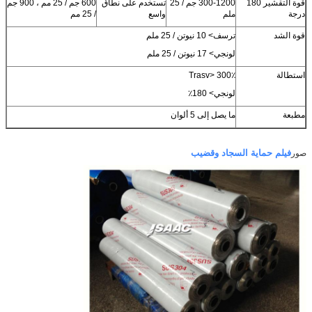
قوة التقشير 180
300-1200 جم / 25
تستخدم على نطاق
600 جم / 25 مم ، 900 جم
درجة
ملم
واسع
/ 25 مم
قوة الشد
ترسف> 10 نيوتن / 25 ملم
لونجي> 17 نيوتن / 25 ملم
استطالة
Trasv> 300٪
لونجي> 180٪
مطبعة
ما يصل إلى 5 ألوان
فيلم حماية السجاد وقضيب
صور