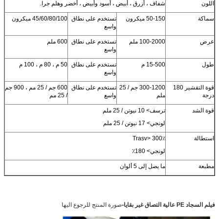
اللون
شفاف ، أزرق ، أبيض ، أسود وأبيض ، أخضر وهلم جرا.
سماكة
50-150 ميكرون
تستخدم على نطاق
45/60/80/100 ميكرون
واسع
عرض
100-2000 ملم
تستخدم على نطاق
600 ملم
واسع
طول
15-500 م
تستخدم على نطاق
50 م ، 80 م ، 100 م
واسع
قوة التقشير 180
300-1200 جم / 25
تستخدم على نطاق
600 جم / 25 مم ، 900 جم
درجة
ملم
واسع
/ 25 مم
قوة الشد
ترسف> 10 نيوتن / 25 ملم
لونجي> 17 نيوتن / 25 ملم
استطالة
Trasv> 300٪
لونجي> 180٪
مطبعة
ما يصل إلى 5 ألوان
-
فيلم السجاد PE عالية التصاق غير بقايا
صورة المنتج للرجوع اليها