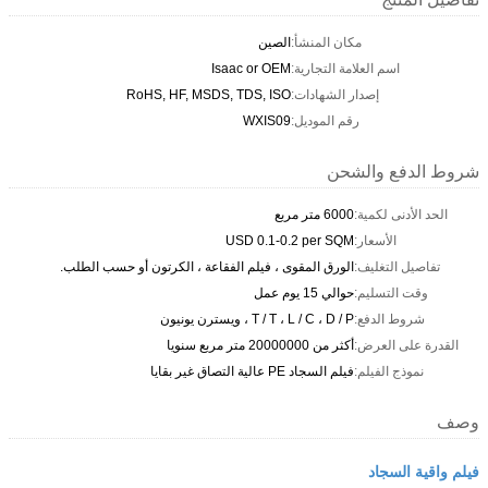
مكان المنشأ:
الصين
اسم العلامة التجارية:
Isaac or OEM
إصدار الشهادات:
RoHS, HF, MSDS, TDS, ISO
رقم الموديل:
WXIS09
شروط الدفع والشحن
الحد الأدنى لكمية:
6000 متر مربع
الأسعار:
USD 0.1-0.2 per SQM
تفاصيل التغليف:
الورق المقوى ، فيلم الفقاعة ، الكرتون أو حسب الطلب.
وقت التسليم:
حوالي 15 يوم عمل
شروط الدفع:
T / T ، L / C ، D / P ، ويسترن يونيون
القدرة على العرض:
أكثر من 20000000 متر مربع سنويا
نموذج الفيلم:
فيلم السجاد PE عالية التصاق غير بقايا
وصف
فيلم واقية السجاد