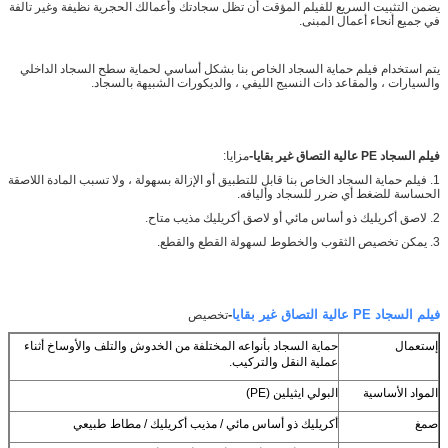
يضمن التثبيت السريع للفيلم المؤقت أن تظل سجادتك وأعمالك الحجرية نظيفة وغير تالفة
في جميع أنحاء أعمال المبنى.
يتم استخدام فيلم حماية السجاد الخاص بنا بشكل أساسي لحماية سطح السجاد الداخلي
والسيارات ، والمقاعد ذات النسيج الليفي ، والديكورات الشبيهة بالسجاد.
-
فيلم السجاد PE عالية التصاق غير بقايا
مزايا:
1. فيلم حماية السجاد الخاص بنا قابل للتطبيق أو الإزالة بسهولة ، ولا تسبب المادة اللاصقة
الحساسة للضغط أي ضرر للسجاد وأليافه.
2. لاصق أكريليك ذو أساس مائي أو لاصق أكريليك مذيب متاح.
3. يمكن تخصيص الثقوب والخطوط لسهولة القطع والقطع.
فيلم السجاد PE عالية التصاق غير بقايا
-
تخصيص
إستعمال
حماية السجاد بأنواعه المختلفة من الخدوش والتلف والأوساخ أثناء
عملية النقل والتركيب.
المواد الأساسية
البولي ايثيلين (PE)
صمغ
أكريليك ذو أساس مائي / مذيب أكريليك / مطاط طبيعي