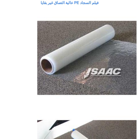
فيلم السجاد PE عالية التصاق غير بقايا