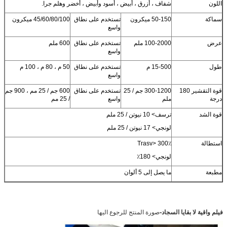
اللون
شفاف ، أزرق ، أبيض ، أسود وأبيض ، أخضر وهلم جرا.
سماكة
50-150 ميكرون
تستخدم على نطاق
45/60/80/100 ميكرون
واسع
عرض
100-2000 ملم
تستخدم على نطاق
600 ملم
واسع
طول
15-500 م
تستخدم على نطاق
50 م ، 80 م ، 100 م
واسع
قوة التقشير 180
300-1200 جم / 25
تستخدم على نطاق
600 جم / 25 مم ، 900 جم
درجة
ملم
واسع
/ 25 مم
قوة الشد
ترسف> 10 نيوتن / 25 ملم
لونجي> 17 نيوتن / 25 ملم
استطالة
Trasv> 300٪
لونجي> 180٪
مطبعة
ما يصل إلى 5 ألوان
-
فيلم واقية لا بقايا السجاد
صورة المنتج للرجوع اليها