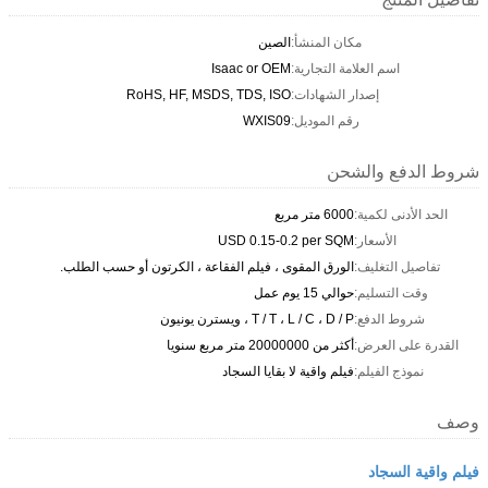
مكان المنشأ:
الصين
اسم العلامة التجارية:
Isaac or OEM
إصدار الشهادات:
RoHS, HF, MSDS, TDS, ISO
رقم الموديل:
WXIS09
شروط الدفع والشحن
الحد الأدنى لكمية:
6000 متر مربع
الأسعار:
USD 0.15-0.2 per SQM
تفاصيل التغليف:
الورق المقوى ، فيلم الفقاعة ، الكرتون أو حسب الطلب.
وقت التسليم:
حوالي 15 يوم عمل
شروط الدفع:
T / T ، L / C ، D / P ، ويسترن يونيون
القدرة على العرض:
أكثر من 20000000 متر مربع سنويا
نموذج الفيلم:
فيلم واقية لا بقايا السجاد
وصف
فيلم واقية السجاد