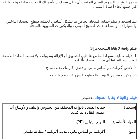
يضمن التثبيت السريع للفيلم المؤقت أن تظل سجادتك وأعمالك الحجرية نظيفة وغير تالفة
في جميع أنحاء أعمال المبنى.
يتم استخدام فيلم حماية السجاد الخاص بنا بشكل أساسي لحماية سطح السجاد الداخلي
والسيارات ، والمقاعد ذات النسيج الليفي ، والديكورات الشبيهة بالسجاد.
-
فيلم واقية لا بقايا السجاد
مزايا:
1. فيلم حماية السجاد الخاص بنا قابل للتطبيق أو الإزالة بسهولة ، ولا تسبب المادة اللاصقة
الحساسة للضغط أي ضرر للسجاد وأليافه.
2. لاصق أكريليك ذو أساس مائي أو لاصق أكريليك مذيب متاح.
3. يمكن تخصيص الثقوب والخطوط لسهولة القطع والقطع.
فيلم واقية لا بقايا السجاد
-
تخصيص
إستعمال
حماية السجاد بأنواعه المختلفة من الخدوش والتلف والأوساخ أثناء
عملية النقل والتركيب.
المواد الأساسية
البولي ايثيلين (PE)
صمغ
أكريليك ذو أساس مائي / مذيب أكريليك / مطاط طبيعي