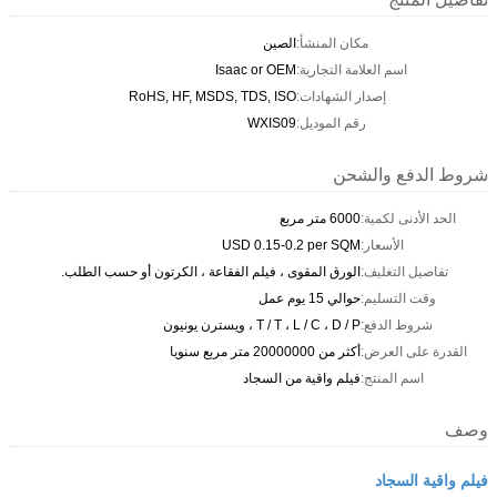
مكان المنشأ:
الصين
اسم العلامة التجارية:
Isaac or OEM
إصدار الشهادات:
RoHS, HF, MSDS, TDS, ISO
رقم الموديل:
WXIS09
شروط الدفع والشحن
الحد الأدنى لكمية:
6000 متر مربع
الأسعار:
USD 0.15-0.2 per SQM
تفاصيل التغليف:
الورق المقوى ، فيلم الفقاعة ، الكرتون أو حسب الطلب.
وقت التسليم:
حوالي 15 يوم عمل
شروط الدفع:
T / T ، L / C ، D / P ، ويسترن يونيون
القدرة على العرض:
أكثر من 20000000 متر مربع سنويا
اسم المنتج:
فيلم واقية من السجاد
وصف
فيلم واقية السجاد