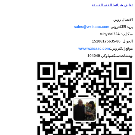
تغليف شرائط الختم اللاصقة
الاتصال روبي
بريد الالكتروني:
sales@wxisaac.com
سكايب: ruby.dai324
الجوال: 86-15106175635
موقع إلكتروني:
www.wxisaac.com
ويتشات:
سنكسياوكي 104049