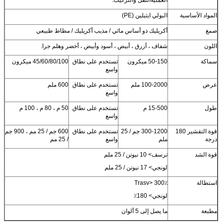
المواد الأساسية
البولي ايثيلين (PE)
صمغ
أكريليك ذو أساس مائي / مذيب أكريليك / مطاط طبيعي
اللون
شفاف ، أزرق ، أبيض ، أسود وأبيض ، أخضر وهلم جرا.
سماكة
50-150 ميكرون
تستخدم على نطاق
45/60/80/100 ميكرون
واسع
إرسال
عرض
100-2000 ملم
تستخدم على نطاق
600 ملم
واسع
طول
15-500 م
تستخدم على نطاق
50 م ، 80 م ، 100 م
واسع
قوة التقشير 180
300-1200 جم / 25
تستخدم على نطاق
600 جم / 25 مم ، 900 جم
درجة
ملم
واسع
/ 25 مم
قوة الشد
ترسف> 10 نيوتن / 25 ملم
لونجي> 17 نيوتن / 25 ملم
استطالة
Trasv> 300٪
لونجي> 180٪
مطبعة
ما يصل إلى 5 ألوان