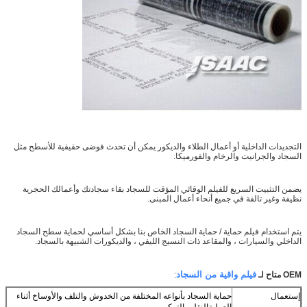
التجديدات الداخلية أو أعمال الطلاء والديكور يمكن أن تحدث فوضى حقيقية للأسطح مثل
السجاد والجرانيت والرخام والفورميكا.
اترك رسالة
يضمن التثبيت السريع للفيلم الوقائي المؤقت للسجاد بقاء سجادتك وأعمالك الحجرية
نظيفة وغير تالفة في جميع أنحاء أعمال المبنى.
يتم استخدام فيلم حماية / حماية السجاد الخاص بنا بشكل أساسي لحماية سطح السجاد
الداخلي والسيارات ، والمقاعد ذات النسيج الليفي ، والديكورات الشبيهة بالسجاد.
فيلم واقية من السجاد
OEM متاح لـ
:
إستعمال
حماية السجاد بأنواعه المختلفة من الخدوش والتلف والأوساخ أثناء
العملية
النقل والتركيب.