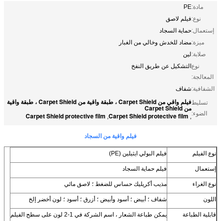
مادة:
PE
نوع:
فيلم لاصق
إستعمال:
حماية السجاد
ميزة:
مضاد للخدش وخالي من الغبار
صلابة:
لين
نوع
التشكيل عن طريق النفخ
المعالجة:
الشفافية:
شفاف
فيلم واقي من Carpet Shield ، طبقة واقية من Carpet Shield ، طبقة واقية
تسليط
من Carpet Shield
الضوء:
Carpet Shield protective film
Carpet Shield protective film
,
,
فيلم واقية من السجاد
نوع الفيلم
فيلم البولي ايثيلين (PE)
إستعمال
فيلم حماية السجاد
نوع الغراء
مذيب أكريليك حساس للضغط ؛ لاصق مائي
اللون
شفاف ؛ أبيض ؛ أسود وأبيض ؛ أزرق ؛ أسود ؛ لون أخضر إلخ
قابلية الطباعة
يمكن طباعة الشعار ، اسم الشركة في 1-2 لون على سطح الفيلم