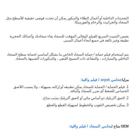
التجديدات الداخلية أو أعمال الطلاء والديكور يمكن أن تحدث فوضى حقيقية للأسطح مثل
السجاد والجرانيت والرخام والفورميكا.
يضمن التثبيت السريع للفيلم الوقائي المؤقت للسجاد بقاء سجادتك وأعمالك الحجرية
نظيفة وغير تالفة في جميع أنحاء أعمال المبنى.
يتم استخدام فيلم حماية / حماية السجاد الخاص بنا بشكل أساسي لحماية سطح السجاد
الداخلي والسيارات ، والمقاعد ذات النسيج الليفي ، والديكورات الشبيهة بالسجاد.
ج
حامي arpet / فيلم واقية
مزايا
:
اترك رسالة
1. فيلم الحماية / الحماية للسجاد يمكن تطبيقه أو إزالته بسهولة ، ولا يسبب اللاصق
الحساس للضغط أي ضرر للسجاد وأليافه.
2. لاصق أكريليك ذو أساس مائي أو لاصق أكريليك مذيب متاح.
3. يمكن تخصيص الثقوب والخطوط لسهولة القطع والقطع.
حامي السجاد / فيلم واقية
OEM متاح لـ
: