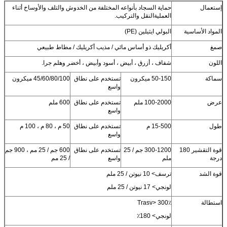
إستعمال
حماية السجاد بأنواعه المختلفة من الخدوش والتلف والأوساخ أثناء
العملية
النقل والتركيب.
المواد الأساسية
البولي ايثيلين (PE)
صمغ
أكريليك ذو أساس مائي / مذيب أكريليك / مطاط طبيعي
اللون
شفاف ، أزرق ، أبيض ، أسود وأبيض ، أخضر وهلم جرا.
سماكة
50-150 ميكرون
تستخدم على نطاق
45/60/80/100 ميكرون
واسع
إرسال
عرض
100-2000 ملم
تستخدم على نطاق
600 ملم
واسع
طول
15-500 م
تستخدم على نطاق
50 م ، 80 م ، 100 م
واسع
قوة التقشير 180
300-1200 جم / 25
تستخدم على نطاق
600 جم / 25 مم ، 900 جم
درجة
ملم
واسع
/ 25 مم
قوة الشد
ترسف> 10 نيوتن / 25 ملم
لونجي> 17 نيوتن / 25 ملم
استطالة
Trasv> 300٪
لونجي> 180٪