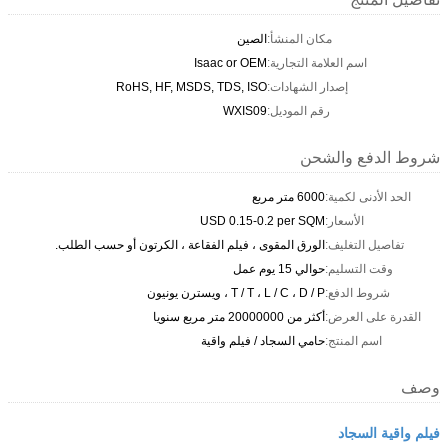
مكان المنشأ:
الصين
اسم العلامة التجارية:
Isaac or OEM
إصدار الشهادات:
RoHS, HF, MSDS, TDS, ISO
رقم الموديل:
WXIS09
شروط الدفع والشحن
الحد الأدنى لكمية:
6000 متر مربع
الأسعار:
USD 0.15-0.2 per SQM
تفاصيل التغليف:
الورق المقوى ، فيلم الفقاعة ، الكرتون أو حسب الطلب.
وقت التسليم:
حوالي 15 يوم عمل
شروط الدفع:
T / T ، L / C ، D / P ، ويسترن يونيون
القدرة على العرض:
أكثر من 20000000 متر مربع سنويا
اسم المنتج:
حامي السجاد / فيلم واقية
وصف
فيلم واقية السجاد