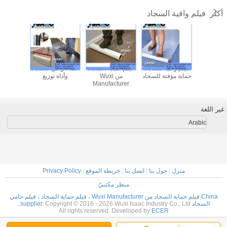
فيلم واقية السجاد
أكثر
قي للسجاد
فيلم واقية السجاد
فيلم واقية السجاد
فيلم واقية السجاد
فيلم واقي
ة توزيع
المغلفة اللاصق
اللاصق
حماية مؤق
غير اللغة
Arabic
منزل
|
حول بنا
|
اتصل بنا
|
خريطة الموقع
|
Privacy Policy
منظر مكتبيّ
China فيلم حماية السجاد من Wuxi Manufacturer ، فيلم حماية السجاد ، فيلم حامي
السجاد supplier.
Copyright © 2016 - 2026 Wuxi Isaac Industry Co., Ltd..
All rights reserved. Developed by
ECER