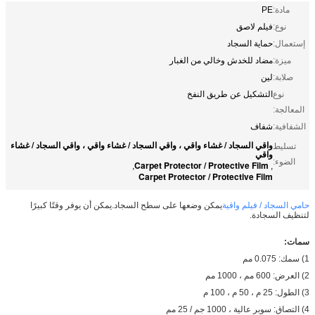
مادة:
PE
نوع:
فيلم لاصق
إستعمال:
حماية السجاد
ميزة:
مضاد للخدش وخالي من الغبار
صلابة:
لين
نوع
التشكيل عن طريق النفخ
المعالجة:
الشفافية:
شفاف
واقي السجاد / غشاء واقي ، واقي السجاد / غشاء واقي ، واقي السجاد / غشاء
تسليط
واقي
الضوء:
Carpet Protector / Protective Film
,
,
Carpet Protector / Protective Film
حامي السجاد / فيلم واقية
يمكن وضعها على سطح السجاد.يمكن أن يوفر وقتًا كبيرًا
لتنظيف السجادة.
سمات:
1) سمك: 0.075 مم
2) العرض: 600 مم ، 1000 مم
3) الطول: 25 م ، 50 م ، 100 م
4) التصاق: سوبر عالية ، 1000 جم / 25 مم