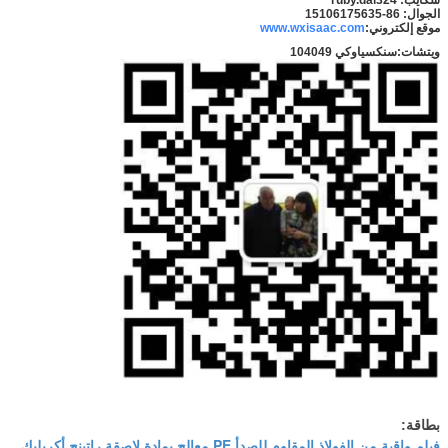
الجوال: 86-15106175635
موقع إلكتروني:
www.wxisaac.com
ويتشات:
سنكسياوكي 104049
بطاقة:
فيلم واقية من الفولاذ المقاوم للصدأ PE معالج بمادة لاصقة راتينج أكريليك
,