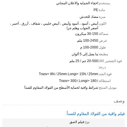
يستخدم:
اخفاء الحماية والاعلان المجاني
مادة:
PE
ميزة:
مضاد للخدش
اللون:
أبيض ، أسود ، أسود وأبيض ، أبيض حليبي ، شفاف ، أزرق ، أحمر ،
أصفر الجواب وهلم جرا
سماكة:
30-150 ميكرون
عرض:
100-2450 ملم
طول:
100-2000 م
مطبعة:
ما يصل إلى 5 ألوان
قوة التقشير 180
20-500 جم / 25 ملم
درجة:
قوة الشد:
Trasv> 8N / 25mm Longi> 15N / 25mm
استطالة:
Trasv> 300٪ Longi> 180٪
موديل المنتج:
شرائط واقية لحماية الأسطح من الفولاذ المقاوم للصدأ
وصف
فيلم واقية من الفولاذ المقاوم للصدأ
نوع:
فيلم لاصق