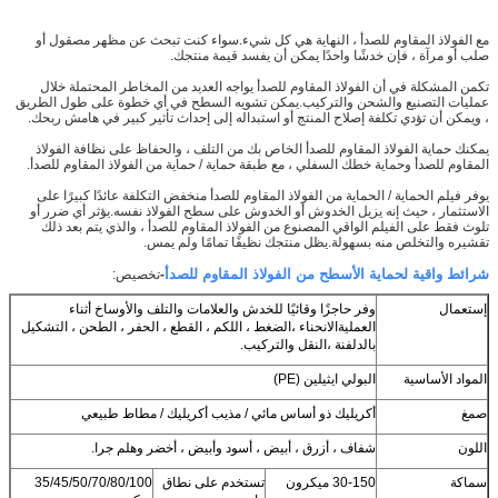
مع الفولاذ المقاوم للصدأ ، النهاية هي كل شيء.سواء كنت تبحث عن مظهر مصقول أو
صلب أو مرآة ، فإن خدشًا واحدًا يمكن أن يفسد قيمة منتجك.
تكمن المشكلة في أن الفولاذ المقاوم للصدأ يواجه العديد من المخاطر المحتملة خلال
عمليات التصنيع والشحن والتركيب.يمكن تشويه السطح في أي خطوة على طول الطريق
، ويمكن أن تؤدي تكلفة إصلاح المنتج أو استبداله إلى إحداث تأثير كبير في هامش ربحك.
يمكنك حماية الفولاذ المقاوم للصدأ الخاص بك من التلف ، والحفاظ على نظافة الفولاذ
المقاوم للصدأ وحماية خطك السفلي ، مع طبقة حماية / حماية من الفولاذ المقاوم للصدأ.
يوفر فيلم الحماية / الحماية من الفولاذ المقاوم للصدأ منخفض التكلفة عائدًا كبيرًا على
الاستثمار ، حيث إنه يزيل الخدوش أو الخدوش على سطح الفولاذ نفسه.يؤثر أي ضرر أو
تلوث فقط على الفيلم الواقي المصنوع من الفولاذ المقاوم للصدأ ، والذي يتم بعد ذلك
تقشيره والتخلص منه بسهولة.يظل منتجك نظيفًا تمامًا ولم يمس.
شرائط واقية لحماية الأسطح من الفولاذ المقاوم للصدأ
-
تخصيص:
إستعمال
وفر حاجزًا وقائيًا للخدش والعلامات والتلف والأوساخ أثناء
العملية
الانحناء ،
الضغط ، اللكم ، القطع ، الحفر ، الطحن ، التشكيل
بالدلفنة ،
النقل والتركيب.
إرسال
المواد الأساسية
البولي ايثيلين (PE)
صمغ
أكريليك ذو أساس مائي / مذيب أكريليك / مطاط طبيعي
اللون
شفاف ، أزرق ، أبيض ، أسود وأبيض ، أخضر وهلم جرا.
سماكة
30-150 ميكرون
تستخدم على نطاق
35/45/50/70/80/100