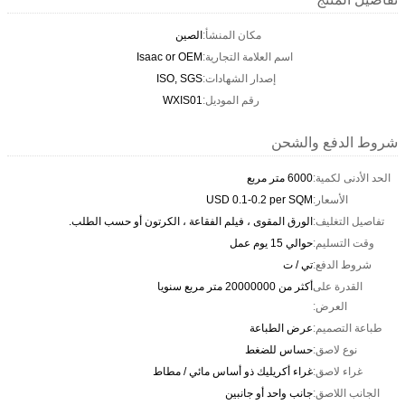
مكان المنشأ:
الصين
اسم العلامة التجارية:
Isaac or OEM
إصدار الشهادات:
ISO, SGS
رقم الموديل:
WXIS01
شروط الدفع والشحن
الحد الأدنى لكمية:
6000 متر مربع
الأسعار:
USD 0.1-0.2 per SQM
تفاصيل التغليف:
الورق المقوى ، فيلم الفقاعة ، الكرتون أو حسب الطلب.
وقت التسليم:
حوالي 15 يوم عمل
شروط الدفع:
تي / ت
القدرة على
أكثر من 20000000 متر مربع سنويا
العرض:
طباعة التصميم:
عرض الطباعة
نوع لاصق:
حساس للضغط
غراء لاصق:
غراء أكريليك ذو أساس مائي / مطاط
الجانب اللاصق:
جانب واحد أو جانبين