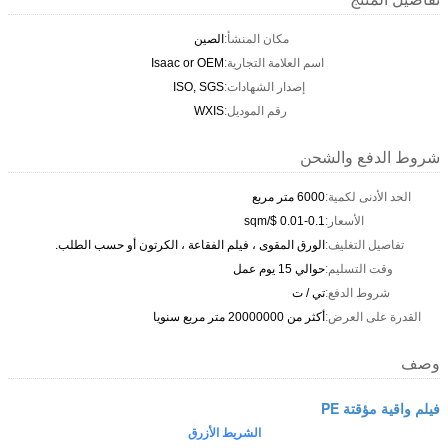
مكان المنشأ:
الصين
اسم العلامة التجارية:
Isaac or OEM
إصدار الشهادات:
ISO, SGS
رقم الموديل:
WXIS
شروط الدفع والشحن
الحد الأدنى لكمية:
6000 متر مربع
الأسعار:
0.01-0.1 $/sqm
تفاصيل التغليف:
الورق المقوى ، فيلم الفقاعة ، الكرتون أو حسب الطلب.
وقت التسليم:
حوالي 15 يوم عمل
شروط الدفع:
تي / ت
القدرة على العرض:
أكثر من 20000000 متر مربع سنويا
وصف
فيلم واقية مؤقتة PE
الشريط الأزرق