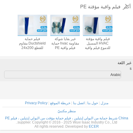
فيلم واقية مؤقتة PE
أكثر
حماية
قابل للإزالة واقية
مضاد للثقب لا يترك
غطاء غلاف مجاري
فيلم واقي
Ductshield مقاوم
من طعنة فيلم حماية
بقايا فيلم حماية
مقاوم للطعن ،
VAC
للقطع 24x200
القناة 3mil فيلم
مجرى الهواء HVAC
طبقة واقية مؤقتة
للدموع فيل
ايا فيلم
واقية PE المؤقتة
فيلم حماية مؤقت
من البولي إيثيلين لا
PE مع ع
مؤقت من
PE
تترك أي بقايا
بقاي
إيثيلين
غير اللغة
s
Arabic
منزل
|
حول بنا
|
اتصل بنا
|
خريطة الموقع
|
Privacy Policy
منظر مكتبيّ
China شريط حماية من البولي إيثيلين ، فيلم حماية مؤقت من البولي إيثيلين ، فيلم PE
supplier. Copyright © 2016 - 2025 Wuxi Isaac Industry Co., Ltd..
All rights reserved. Developed by
ECER