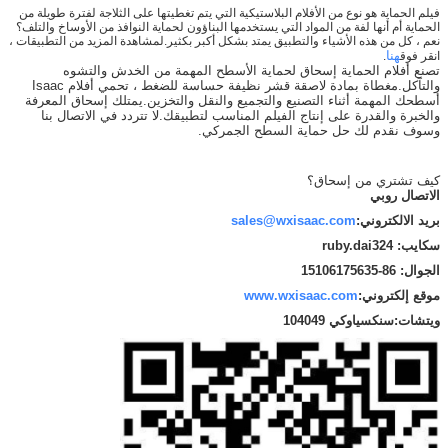
فيلم الحماية هو نوع من الأفلام البلاستيكية التي يتم تغطيتها على الثلاجة لفترة طويلة من
الحماية أم أنها لفة من المواد التي يستخدمها البناؤون لحماية النوافذ من الأوساخ والتلف؟
نعم ، كل من هذه الأشياء والتطبيق يمتد بشكل أكبر بكثير.لمشاهدة المزيد من التطبيقات ،
هنا
انقر فوق
.
تصنع أفلام الحماية إسحاق لحماية الأسطح المهمة من الخدش والتشوه
والتآكل.مغطاة بمادة لاصقة قشر نظيفة حساسة للضغط ، تحمي أفلام Isaac
أسطحك المهمة أثناء التصنيع والتجميع والنقل والتخزين.يمتلك إسحاق المعرفة
والخبرة والقدرة على إنتاج الفيلم المناسب لتطبيقك.لا تتردد في الاتصال بنا
وسوف نقدم لك حل حماية السطح الجمركي.
كيف تشتري من إسحاق؟
الاتصال روبي
بريد الالكتروني:
sales@wxisaac.com
سكايب: ruby.dai324
الجوال: 86-15106175635
موقع إلكتروني:
www.wxisaac.com
ويتشات:
سنكسياوكي 104049