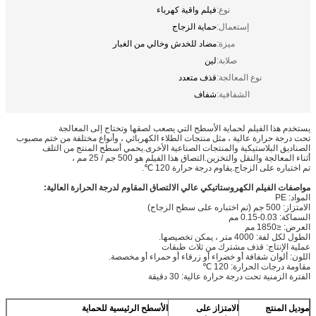
نوع:
فيلم واقية كهرباء
إستعمال:
حماية الزجاج
ميزة:
مضاد للخدش وخالي من الغبار
صلابة:
لين
نوع المعالجة:
قذف متعدد
الشفافية:
شفاف
يستخدم هذا الفيلم لحماية الأسطح التي يصعب لصقها وتحتاج إلى المعالجة
تحت درجة حرارة عالية ، مثل منتجات الطلاء الكهربائي ، وأنواع مختلفة من ختم مصبوب
الصناديق البلاستيكية والمنتجات الصناعية الأخرى.يحمي أسطح المنتج من التلف
أثناء المعالجة والنقل والتخزين.التصاق هذا الفيلم هو 500 جم / 25 مم ،
تم اختباره على الزجاج.يقاوم درجة حرارة 120 ℃.
مواصفات الفيلم الكهروستاتيكي عالي الالتصاق المقاوم لدرجة الحرارة العالية:
المواد: PE
الامتزاز: 500 جم (تم اختباره على سطح الزجاج)
السماكة: 0.03-0.15 مم
العرض: ≤1850 مم
الطول لكل لفة: 4000 متر ، يمكن تخصيصها.
عملية الإنتاج: قذف مشترك من ثلاث طبقات
اللون: ألوان شفافة أو خضراء أو زرقاء أو حمراء أو مخصصة.
مقاومة درجات الحرارة: 120 ℃
الفترة الزمنية تحت درجة حرارة عالية: 30 دقيقة
موديل المنتج
الامتزاز على
الأسطح الرئيسية للحماية