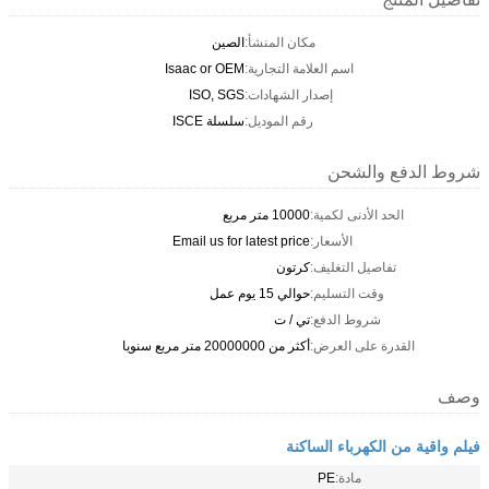
مكان المنشأ:
الصين
اسم العلامة التجارية:
Isaac or OEM
إصدار الشهادات:
ISO, SGS
رقم الموديل:
سلسلة ISCE
شروط الدفع والشحن
الحد الأدنى لكمية:
10000 متر مربع
الأسعار:
Email us for latest price
تفاصيل التغليف:
كرتون
وقت التسليم:
حوالي 15 يوم عمل
شروط الدفع:
تي / ت
القدرة على العرض:
أكثر من 20000000 متر مربع سنويا
وصف
فيلم واقية من الكهرباء الساكنة
مادة:
PE