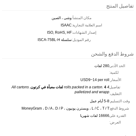
تفاصيل المنتج
مكان المنشأ:
وشى ، الصين
اسم العلامة التجارية:
ISAAC
إصدار الشهادات:
ISO, RoHS, HF
رقم الموديل:
سلسلة ISCA-75BL-H
شروط الدفع والشحن
الحد الأدنى
280 لفات
لكمية:
الأسعار:
USD9~14 per roll
تفاصيل
4 rolls packed in a carton.
4 لفات معبأة في كرتون.
All cartons
palletized and wrapp
التغليف:
وقت التسليم:
5-8 أيام عمل
شروط الدفع:
L / C ، T / T ، ويسترن يونيون ، MoneyGram ، D / A ، D / P
القدرة على
16666 لفات شهريا
العرض: