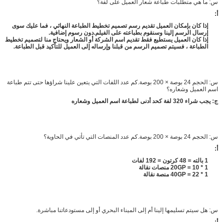
س: ما هي متطلبات طباعة شعار العميل على لفة؟
أ:
إذا كان بإمكان العميل تقديم رسم تصميم تخطيط الطباعة النهائي ، فما عليك سوى
إرسال الرسم إلينا وسنقوم بطباعته على الفيلم.دون رسوم إضافية.
إذا كان العميل يستطيع فقط تقديم اسم الشركة أو الشعار ويحتاج منا لتصميم تخطيط
الطباعة ، فسيتم تصميم الرسم من قبلنا وإرساله إلى العميل للتأكيد قبل الطباعة.
س: الحجم 24 بوصة × 200 بوصة.كم عدد اللفات التي يتعين علينا شراؤها حتى تتم طباعة
اسم العميل وشعاره؟
ج: يجب شراء 320 لفة كحد أدنى لطباعة اسم العميل وشعاره
س: الحجم 24 بوصة × 200 بوصة.كم عدد المنصات التي تأتي في الحاوية؟
أ:
1 بالته = 48 كرتون = 192 لفات
1 * 20GP = 10 منصات نقالة
1 * 40GP = 22 منصة نقالة
س: هل سيتم تسليمها إلينا أم إلى الميناء البحري أو إلى مستودعاتنا مباشرة.