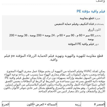
وصف
فيلم واقية مؤقتة PE
ميزة:
قطع مقاومة
يستخدم:
قناة التكييف وفيلم حماية التنفيس
اللون:
أزرق
بحجم:
60 سم × 60 م ، 90 سم × 60 م ، 24 بوصة × 200 بوصة ، 36 بوصة × 200
بوصة
دور:
فيلم واقية PE المؤقتة
قطع مقاومة للتهوية والتهوية وتهوية فيلم الحماية الزرقاء المؤقتة pe فيلم
واقية.
يمكن لقناة HVAC وفيلم الحماية من التهوية أن يختم مؤقتًا عمل مجرى الهواء المفتوح
بكفاءة.وتجنب دخول الملوثات إلى نظام مجاري الهواء مما يتسبب في رداءة نوعية الهواء
الداخلي.من السهل تطبيقه وإزالته بسهولة دون ترك أي بقايا.يمكن تطبيق فيلم واقية PE
مؤقتة ذاتية اللصق بسرعة دون مساعدة من الشريط أو الربط أو النطاقات.يضمن اللصق
العالي تثبيتًا قويًا أثناء النقل والتخزين والبناء.يتكون الفيلم البلاستيكي من البولي إيثيلين
(البولي إيثيلين) ، وهو مقاوم للثقب والتمزق والقطع بشكل غير عادي.تتوفر الألوان باللون
الأزرق والشفاف وغير ذلك.معيار اثنين من الأحجام المتاحة.
العنصر #
رزمة
السماكة × العرض ×
اللون
الجرح ا