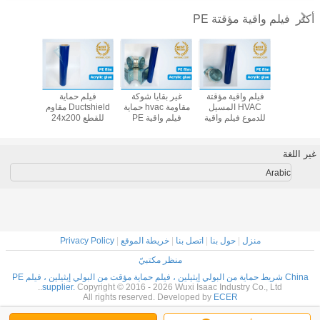
فيلم واقية مؤقتة PE
أكثر
لاف مجاري
فيلم واقية مؤقتة
غير بقايا شوكة
فيلم حماية
قابل للإز
 للطعن ،
HVAC المسيل
مقاومة hvac حماية
Ductshield مقاوم
من طعنة ف
قية مؤقتة
للدموع فيلم واقية
فيلم واقية PE
للقطع 24x200
 إيثيلين لا
PE مع عدم وجود
المؤقتة
بدون بقايا فيلم
واقية PE المؤقتة
أي بقايا
بقايا
حماية مؤقت من
البولي إيثيلين
غير اللغة
Arabic
منزل
|
حول بنا
|
اتصل بنا
|
خريطة الموقع
|
Privacy Policy
منظر مكتبيّ
China شريط حماية من البولي إيثيلين ، فيلم حماية مؤقت من البولي إيثيلين ، فيلم PE
supplier.
Copyright © 2016 - 2026 Wuxi Isaac Industry Co., Ltd..
All rights reserved. Developed by
ECER