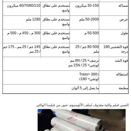
سماكة
30-150 ميكرون
تستخدم على نطاق
60/70/80/110 ميكرون
واسع
عرض
50-2000 ملم
تستخدم على نطاق
1280 ملم
واسع
طول
50-500 م
تستخدم على نطاق
300 م ، 450 م ، 500 م
واسع
قوة التقشير 180
80-500 جم / 25
تستخدم على نطاق
145 جم / 25 مم ، 175 جم
درجة
ملم
واسع
/ 25 مم
قوة الشد
ترسف> 8N / 25 مم
لونجي> 15N / 25 مم
استطالة
Trasv> 300٪
لونجي> 180٪
مطبعة
ما يصل إلى 5 ألوان
الصين فيلم واقية مقذوف لملف الألومنيوم
- صور من فيلمنا الواقي