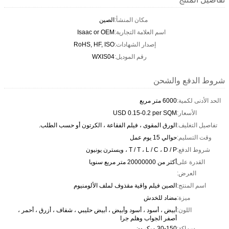
مكان المنشأ:
الصين
اسم العلامة التجارية:
Isaac or OEM
إصدار الشهادات:
RoHS, HF, ISO
رقم الموديل:
WXIS04
شروط الدفع والشحن
الحد الأدنى لكمية:
6000 متر مربع
الأسعار:
USD 0.15-0.2 per SQM
تفاصيل التغليف:
الورق المقوى ، فيلم الفقاعة ، الكرتون أو حسب الطلب.
وقت التسليم:
حوالي 15 يوم عمل
شروط الدفع:
T / T ، L / C ، D / P ، ويسترن يونيون
القدرة على
أكثر من 20000000 متر مربع سنويا
العرض:
اسم المنتج:
الصين فيلم واقية مقذوف لملف الألومنيوم
ميزة:
مضاد للخدش
اللون:
أبيض ، أسود ، أسود وأبيض ، أبيض حليبي ، شفاف ، أزرق ، أحمر ،
أصفر الجواب وهلم جرا
سماكة:
30-150 ميكرون