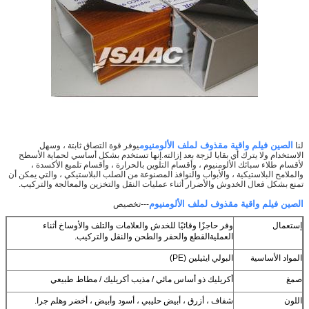
الصين فيلم واقية مقذوف لملف الألومنيوم
لنا
يوفر قوة التصاق ثابتة ، وسهل
الاستخدام ولا يترك أي بقايا لزجة بعد إزالته.إنها تستخدم بشكل أساسي لحماية الأسطح
لأقسام طلاء سبائك الألومنيوم ، وأقسام التلوين بالحرارة ، وأقسام تلميع الأكسدة ،
والملامح البلاستيكية ، والأبواب والنوافذ المصنوعة من الصلب البلاستيكي ، والتي يمكن أن
تمنع بشكل فعال الخدوش والأضرار أثناء عمليات النقل والتخزين والمعالجة والتركيب.
الصين فيلم واقية مقذوف لملف الألومنيوم
---تخصيص
إستعمال
وفر حاجزًا وقائيًا للخدش والعلامات والتلف والأوساخ أثناء
العملية
القطع والحفر والطحن والنقل والتركيب.
المواد الأساسية
البولي ايثيلين (PE)
صمغ
أكريليك ذو أساس مائي / مذيب أكريليك / مطاط طبيعي
اللون
شفاف ، أزرق ، أبيض حليبي ، أسود وأبيض ، أخضر وهلم جرا.