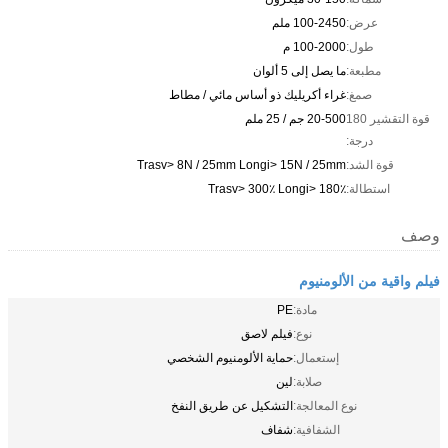
عرض:
100-2450 ملم
طول:
100-2000 م
مطبعة:
ما يصل إلى 5 ألوان
صمغ:
غراء أكريليك ذو أساس مائي / مطاط
قوة التقشير 180
20-500 جم / 25 ملم
درجة:
قوة الشد:
Trasv> 8N / 25mm Longi> 15N / 25mm
استطالة:
Trasv> 300٪ Longi> 180٪
وصف
فيلم واقية من الألومنيوم
مادة:
PE
نوع:
فيلم لاصق
إستعمال:
حماية الألومنيوم الشخصي
صلابة:
لين
نوع المعالجة:
التشكيل عن طريق النفخ
الشفافية:
شفاف