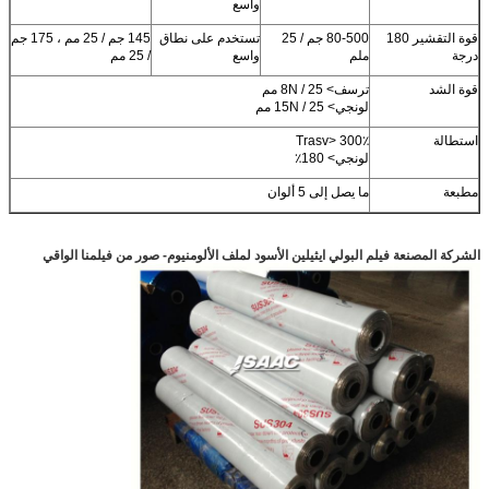
واسع
قوة التقشير 180
80-500 جم / 25
تستخدم على نطاق
145 جم / 25 مم ، 175 جم
درجة
ملم
واسع
/ 25 مم
قوة الشد
ترسف> 8N / 25 مم
لونجي> 15N / 25 مم
استطالة
Trasv> 300٪
لونجي> 180٪
مطبعة
ما يصل إلى 5 ألوان
الشركة المصنعة فيلم البولي ايثيلين الأسود لملف الألومنيوم
- صور من فيلمنا الواقي