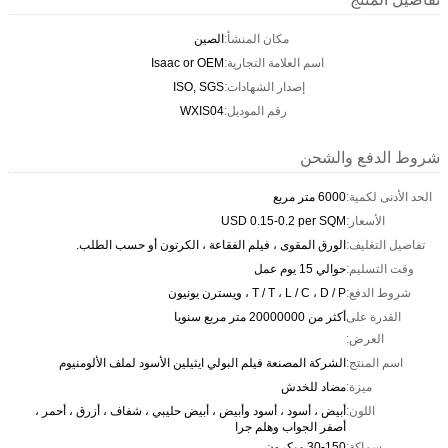
مكان المنشأ:
الصين
اسم العلامة التجارية:
Isaac or OEM
إصدار الشهادات:
ISO, SGS
رقم الموديل:
WXIS04
شروط الدفع والشحن
الحد الأدنى لكمية:
6000 متر مربع
الأسعار:
USD 0.15-0.2 per SQM
تفاصيل التغليف:
الورق المقوى ، فيلم الفقاعة ، الكرتون أو حسب الطلب.
وقت التسليم:
حوالي 15 يوم عمل
شروط الدفع:
T / T ، L / C ، D / P ، ويسترن يونيون
القدرة على
أكثر من 20000000 متر مربع سنويا
العرض:
اسم المنتج:
الشركة المصنعة فيلم البولي ايثيلين الأسود لملف الألومنيوم
ميزة:
مضاد للخدش
اللون:
أبيض ، أسود ، أسود وأبيض ، أبيض حليبي ، شفاف ، أزرق ، أحمر ،
أصفر الجواب وهلم جرا
سماكة:
30-150 ميكرون