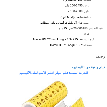
عرض:
100-2450 ملم
طول:
100-2000 م
مطبعة:
ما يصل إلى 5 ألوان
صمغ:
غراء أكريليك ذو أساس مائي / مطاط
قوة التقشير 180
20-500 جم / 25 ملم
درجة:
قوة الشد:
Trasv> 8N / 25mm Longi> 15N / 25mm
استطالة:
Trasv> 300٪ Longi> 180٪
وصف
فيلم واقية من الألومنيوم
الشركة المصنعة فيلم البولي ايثيلين الأسود لملف الألومنيوم