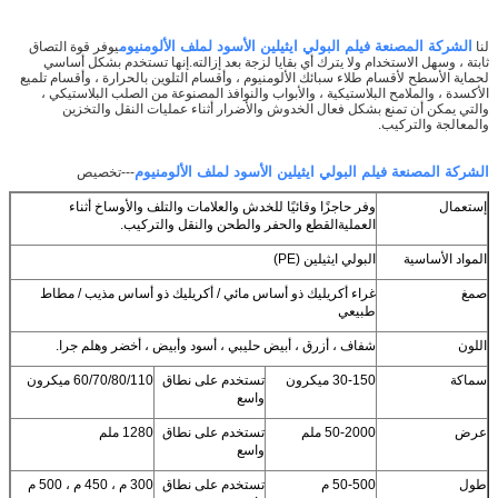
الشركة المصنعة فيلم البولي ايثيلين الأسود لملف الألومنيوم
لنا
يوفر قوة التصاق
ثابتة ، وسهل الاستخدام ولا يترك أي بقايا لزجة بعد إزالته.إنها تستخدم بشكل أساسي
لحماية الأسطح لأقسام طلاء سبائك الألومنيوم ، وأقسام التلوين بالحرارة ، وأقسام تلميع
الأكسدة ، والملامح البلاستيكية ، والأبواب والنوافذ المصنوعة من الصلب البلاستيكي ،
والتي يمكن أن تمنع بشكل فعال الخدوش والأضرار أثناء عمليات النقل والتخزين
والمعالجة والتركيب.
الشركة المصنعة فيلم البولي ايثيلين الأسود لملف الألومنيوم
---تخصيص
إستعمال
وفر حاجزًا وقائيًا للخدش والعلامات والتلف والأوساخ أثناء
العملية
القطع والحفر والطحن والنقل والتركيب.
المواد الأساسية
البولي ايثيلين (PE)
صمغ
غراء أكريليك ذو أساس مائي / أكريليك ذو أساس مذيب / مطاط
طبيعي
اللون
شفاف ، أزرق ، أبيض حليبي ، أسود وأبيض ، أخضر وهلم جرا.
سماكة
30-150 ميكرون
تستخدم على نطاق
60/70/80/110 ميكرون
واسع
عرض
50-2000 ملم
تستخدم على نطاق
1280 ملم
واسع
طول
50-500 م
تستخدم على نطاق
300 م ، 450 م ، 500 م