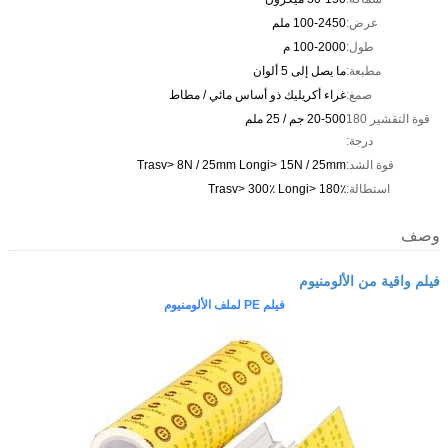
عرض:
100-2450 ملم
طول:
100-2000 م
مطبعة:
ما يصل إلى 5 ألوان
صمغ:
غراء أكريليك ذو أساس مائي / مطاط
قوة التقشير 180
20-500 جم / 25 ملم
درجة:
قوة الشد:
Trasv> 8N / 25mm Longi> 15N / 25mm
استطالة:
Trasv> 300٪ Longi> 180٪
وصف
فيلم واقية من الألومنيوم
فيلم PE لملف الألومنيوم