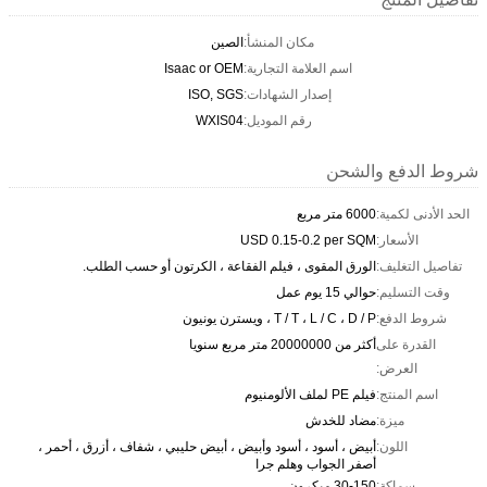
مكان المنشأ:
الصين
اسم العلامة التجارية:
Isaac or OEM
إصدار الشهادات:
ISO, SGS
رقم الموديل:
WXIS04
شروط الدفع والشحن
الحد الأدنى لكمية:
6000 متر مربع
الأسعار:
USD 0.15-0.2 per SQM
تفاصيل التغليف:
الورق المقوى ، فيلم الفقاعة ، الكرتون أو حسب الطلب.
وقت التسليم:
حوالي 15 يوم عمل
شروط الدفع:
T / T ، L / C ، D / P ، ويسترن يونيون
القدرة على
أكثر من 20000000 متر مربع سنويا
العرض:
اسم المنتج:
فيلم PE لملف الألومنيوم
ميزة:
مضاد للخدش
اللون:
أبيض ، أسود ، أسود وأبيض ، أبيض حليبي ، شفاف ، أزرق ، أحمر ،
أصفر الجواب وهلم جرا
سماكة:
30-150 ميكرون