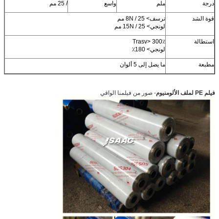
درجة
ملم
واسع
/ 25 مم
قوة الشد
ترسف> 8N / 25 مم
لونجي> 15N / 25 مم
استطالة
Trasv> 300٪
لونجي> 180٪
مطبعة
ما يصل إلى 5 ألوان
فيلم PE لملف الألومنيوم
- صور من فيلمنا الواقي