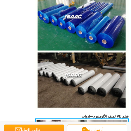
فيلم PE لملف الألومنيوم
---ادوات
أرسل رسالة
طلب اقتباس