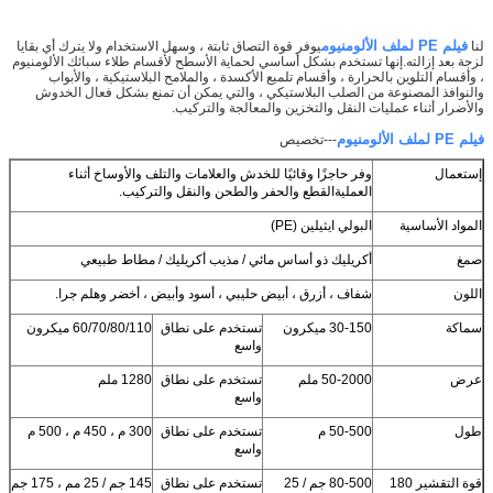
فيلم PE لملف الألومنيوم
لنا
يوفر قوة التصاق ثابتة ، وسهل الاستخدام ولا يترك أي بقايا
لزجة بعد إزالته.إنها تستخدم بشكل أساسي لحماية الأسطح لأقسام طلاء سبائك الألومنيوم
، وأقسام التلوين بالحرارة ، وأقسام تلميع الأكسدة ، والملامح البلاستيكية ، والأبواب
والنوافذ المصنوعة من الصلب البلاستيكي ، والتي يمكن أن تمنع بشكل فعال الخدوش
والأضرار أثناء عمليات النقل والتخزين والمعالجة والتركيب.
فيلم PE لملف الألومنيوم
---تخصيص
إستعمال
وفر حاجزًا وقائيًا للخدش والعلامات والتلف والأوساخ أثناء
العملية
القطع والحفر والطحن والنقل والتركيب.
المواد الأساسية
البولي ايثيلين (PE)
صمغ
أكريليك ذو أساس مائي / مذيب أكريليك / مطاط طبيعي
اللون
شفاف ، أزرق ، أبيض حليبي ، أسود وأبيض ، أخضر وهلم جرا.
سماكة
30-150 ميكرون
تستخدم على نطاق
60/70/80/110 ميكرون
واسع
عرض
50-2000 ملم
تستخدم على نطاق
1280 ملم
واسع
طول
50-500 م
تستخدم على نطاق
300 م ، 450 م ، 500 م
واسع
قوة التقشير 180
80-500 جم / 25
تستخدم على نطاق
145 جم / 25 مم ، 175 جم