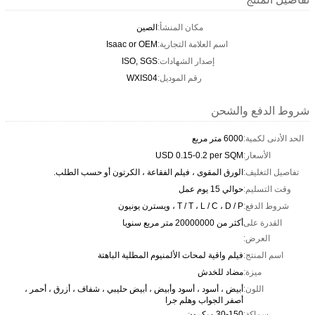
مكان المنشأ:
الصين
اسم العلامة التجارية:
Isaac or OEM
إصدار الشهادات:
ISO, SGS
رقم الموديل:
WXIS04
شروط الدفع والشحن
الحد الأدنى لكمية:
6000 متر مربع
الأسعار:
USD 0.15-0.2 per SQM
تفاصيل التغليف:
الورق المقوى ، فيلم الفقاعة ، الكرتون أو حسب الطلب.
وقت التسليم:
حوالي 15 يوم عمل
شروط الدفع:
T / T ، L / C ، D / P ، ويسترن يونيون
القدرة على
أكثر من 20000000 متر مربع سنويا
العرض:
اسم المنتج:
فيلم واقية لمحات الألمنيوم المطلية الباهتة
ميزة:
مضاد للخدش
اللون:
أبيض ، أسود ، أسود وأبيض ، أبيض حليبي ، شفاف ، أزرق ، أحمر ،
أصفر الجواب وهلم جرا
سماكة:
30-150 ميكرون