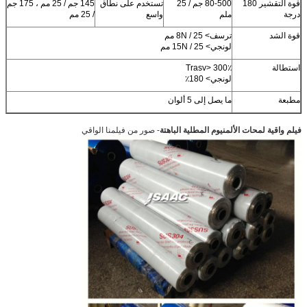
قوة التقشير 180
80-500 جم / 25
تستخدم على نطاق
145 جم / 25 مم ، 175 جم
درجة
ملم
واسع
/ 25 مم
قوة الشد
ترسف> 8N / 25 مم
لونجي> 15N / 25 مم
استطالة
Trasv> 300٪
لونجي> 180٪
مطبعة
ما يصل إلى 5 ألوان
فيلم واقية لمحات الألمنيوم المطلية الباهتة
- صور من فيلمنا الواقي