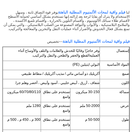
فيلم واقية لمحات الألمنيوم المطلية الباهتة
لنا
يوفر قوة التصاق ثابتة ، وسهل
الاستخدام ولا يترك أي بقايا لزجة بعد إزالته.إنها تستخدم بشكل أساسي لحماية الأسطح
لأقسام طلاء سبائك الألومنيوم ، وأقسام التلوين بالحرارة ، وأقسام تلميع الأكسدة ،
والملامح البلاستيكية ، والأبواب والنوافذ المصنوعة من الصلب البلاستيكي ، والتي يمكن أن
تمنع بشكل فعال الخدوش والأضرار أثناء عمليات النقل والتخزين والمعالجة والتركيب.
فيلم واقية لمحات الألمنيوم المطلية الباهتة
---تخصيص
إستعمال
وفر حاجزًا وقائيًا للخدش والعلامات والتلف والأوساخ أثناء
العملية
القطع والحفر والطحن والنقل والتركيب.
المواد الأساسية
البولي ايثيلين (PE)
صمغ
أكريليك ذو أساس مائي / مذيب أكريليك / مطاط طبيعي
اللون
شفاف ، أزرق ، أبيض حليبي ، أسود وأبيض ، أخضر وهلم جرا.
سماكة
30-150 ميكرون
تستخدم على نطاق
60/70/80/110 ميكرون
واسع
عرض
50-2000 ملم
تستخدم على نطاق
1280 ملم
واسع
طول
50-500 م
تستخدم على نطاق
300 م ، 450 م ، 500 م
واسع