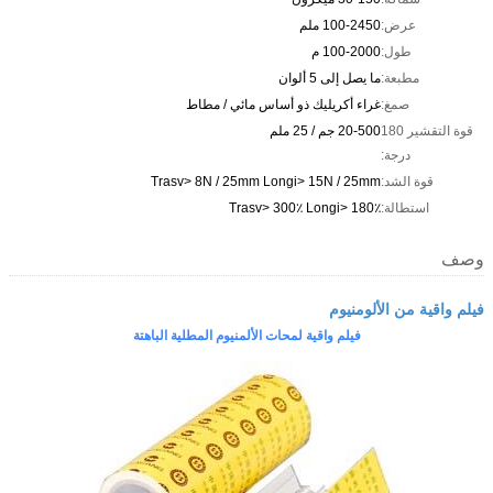
عرض:
100-2450 ملم
طول:
100-2000 م
مطبعة:
ما يصل إلى 5 ألوان
صمغ:
غراء أكريليك ذو أساس مائي / مطاط
قوة التقشير 180
20-500 جم / 25 ملم
درجة:
قوة الشد:
Trasv> 8N / 25mm Longi> 15N / 25mm
استطالة:
Trasv> 300٪ Longi> 180٪
وصف
فيلم واقية من الألومنيوم
فيلم واقية لمحات الألمنيوم المطلية الباهتة