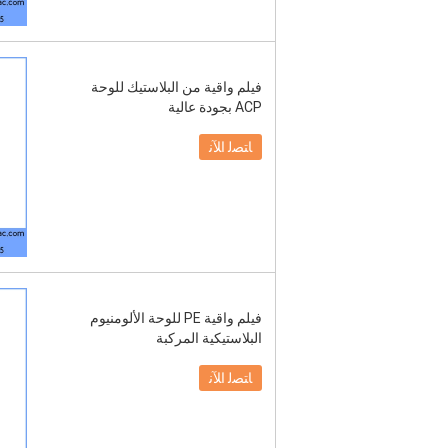
فيلم واقية من البلاستيك للوحة
ACP بجودة عالية
ﺎﺘﺼﻟ ﺍﻶﻧ
فيلم واقية PE للوحة الألومنيوم
البلاستيكية المركبة
ﺎﺘﺼﻟ ﺍﻶﻧ