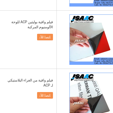
فيلم واقية بوليثين ACP للوحة
الألومنيوم المركبة
ﺎﺘﺼﻟ ﺍﻶﻧ
فيلم واقية من الغراء البلاستيكي
لـ ACP
ﺎﺘﺼﻟ ﺍﻶﻧ